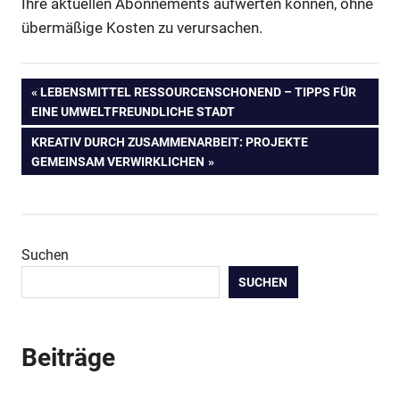
Ihre aktuellen Abonnements aufwerten können, ohne
übermäßige Kosten zu verursachen.
Beitragsnavigation
VORHERIGER
LEBENSMITTEL RESSOURCENSCHONEND – TIPPS FÜR
BEITRAG:
EINE UMWELTFREUNDLICHE STADT
NÄCHSTER
KREATIV DURCH ZUSAMMENARBEIT: PROJEKTE
BEITRAG:
GEMEINSAM VERWIRKLICHEN
Suchen
SUCHEN
Beiträge