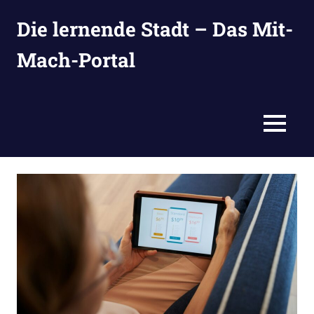
Zum
Die lernende Stadt – Das Mit-
Inhalt
springen
Mach-Portal
Ideen
suchen,
eintragen
MENÜ
und
entwickeln