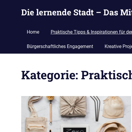
Zum
Die lernende Stadt – Das M
Inhalt
springen
Ideen
suchen,
Home
Praktische Tipps & Inspirationen für de
eintragen
und
Bürgerschaftliches Engagement
Kreative Proj
entwickeln
Kategorie:
Praktisch