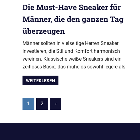
Die Must-Have Sneaker für
Männer, die den ganzen Tag
überzeugen
Männer sollten in vielseitige Herren Sneaker
investieren, die Stil und Komfort harmonisch
vereinen. Klassische weiße Sneakers sind ein
zeitloses Basic, das mühelos sowohl legere als
WEITERLESEN
Seitennummerierung
Nächste
1
2
»
Beiträge
der
Beiträge