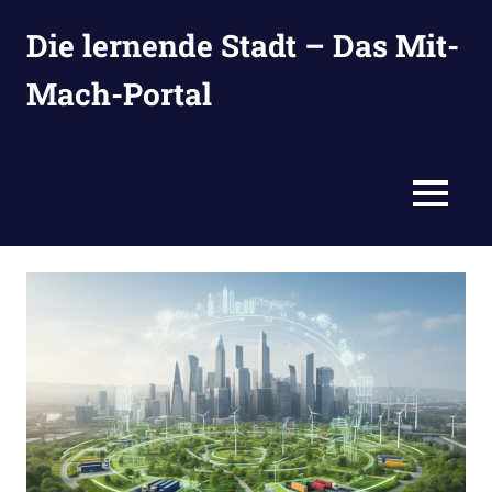
Zum
Die lernende Stadt – Das Mit-
Inhalt
springen
Mach-Portal
Ideen
suchen,
eintragen
MENÜ
und
entwickeln