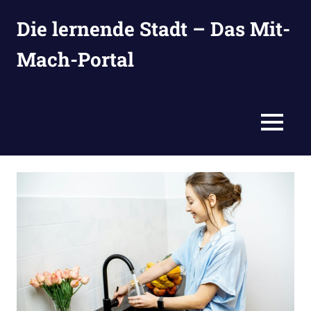
Zum
Die lernende Stadt – Das Mit-
Inhalt
springen
Mach-Portal
Ideen
suchen,
eintragen
MENÜ
und
entwickeln