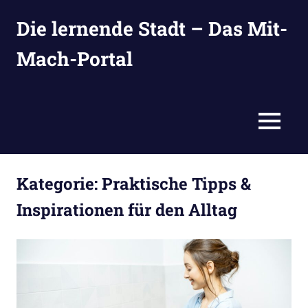
Zum
Die lernende Stadt – Das Mit-
Inhalt
springen
Mach-Portal
Ideen
suchen,
eintragen
MENÜ
und
entwickeln
Kategorie:
Praktische Tipps &
Inspirationen für den Alltag