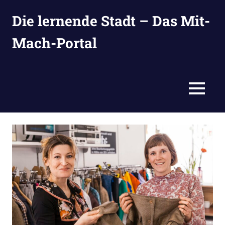
Zum
Die lernende Stadt – Das Mit-
Inhalt
springen
Mach-Portal
Ideen
suchen,
eintragen
MENÜ
und
entwickeln