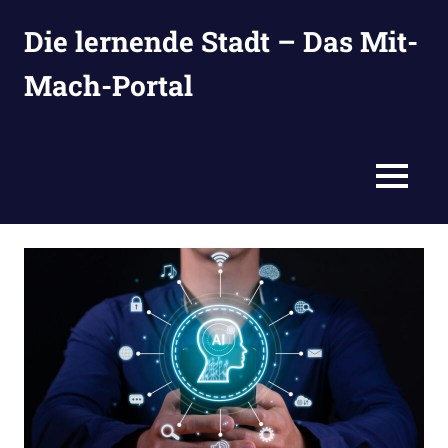
Zum
Die lernende Stadt – Das Mit-
Inhalt
springen
Mach-Portal
Ideen
suchen,
eintragen
MENÜ
und
entwickeln