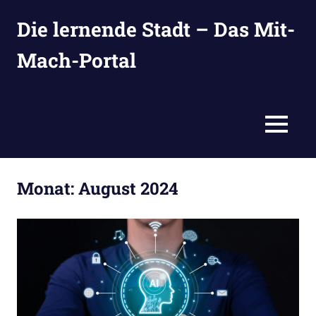
Zum
Die lernende Stadt – Das Mit-
Inhalt
springen
Mach-Portal
Ideen
suchen,
eintragen
MENÜ
und
entwickeln
Monat:
August 2024