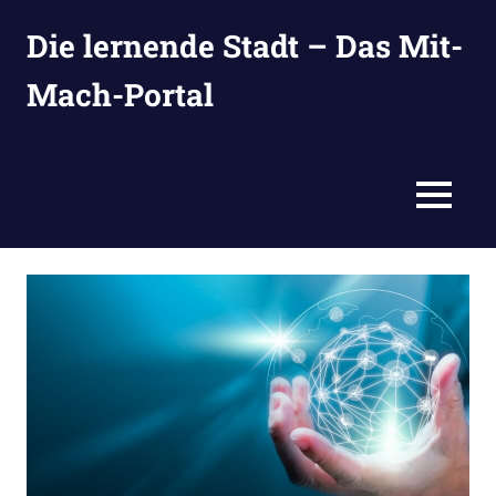
Zum
Die lernende Stadt – Das Mit-
Inhalt
springen
Mach-Portal
Ideen
suchen,
eintragen
MENÜ
und
entwickeln