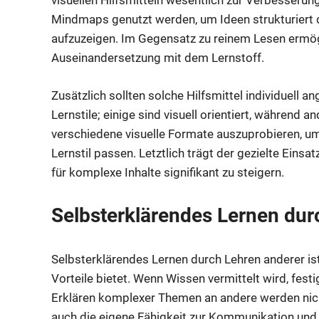
visuellen Hilfsmitteln wesentlich zur Verbesseru
Mindmaps genutzt werden, um Ideen strukturiert
aufzuzeigen. Im Gegensatz zu reinem Lesen ermög
Auseinandersetzung mit dem Lernstoff.
Zusätzlich sollten solche Hilfsmittel individuell
Lernstile; einige sind visuell orientiert, während a
verschiedene visuelle Formate auszuprobieren, u
Lernstil passen. Letztlich trägt der gezielte Einsa
für komplexe Inhalte signifikant zu steigern.
Selbsterklärendes Lernen dur
Selbsterklärendes Lernen durch Lehren anderer ist
Vorteile bietet. Wenn Wissen vermittelt wird, fest
Erklären komplexer Themen an andere werden nicht 
auch die eigene Fähigkeit zur Kommunikation und