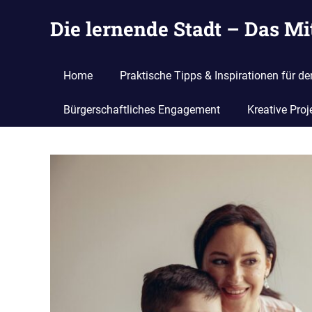
Zum
Die lernende Stadt – Das M
Inhalt
springen
Ideen
suchen,
Home
Praktische Tipps & Inspirationen für de
eintragen
und
Bürgerschaftliches Engagement
Kreative Proj
entwickeln