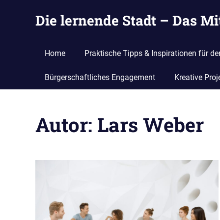
Zum
Die lernende Stadt – Das M
Inhalt
springen
Ideen
suchen,
Home
Praktische Tipps & Inspirationen für de
eintragen
und
Bürgerschaftliches Engagement
Kreative Proj
entwickeln
Autor:
Lars Weber